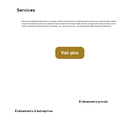
Services
Que ce soit un déjeuner d’entreprise, un mariage, une fête d’anniversaire ou un dîner privé à la maison, nous sommes prêts à rendre
chaque moment spécial. Nous nous adaptons à des événements de toutes tailles et styles, en apportant toujours le même soin, la
même créativité et la même attention aux détails – pour que vous puissiez vous détendre et profiter pleinement de l’instant.
Voir plus
Événements privés
Événements d’entreprise