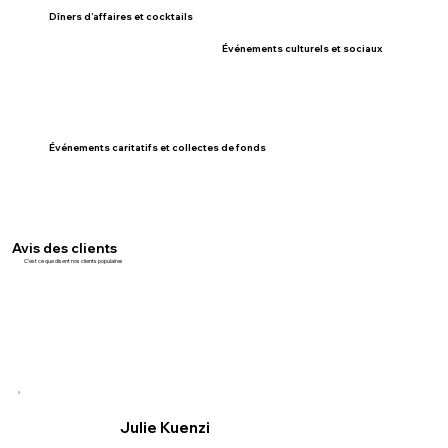
Dîners d’affaires et cocktails
Événements culturels et sociaux
Événements caritatifs et collectes de fonds
Avis des clients
C'est ce que disent nos clients populaires
Julie Kuenzi