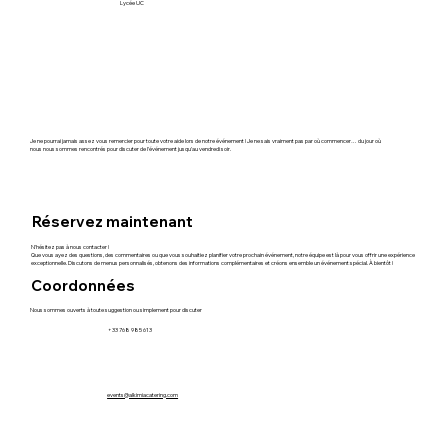
Lycée UC
Je ne pourrai jamais assez vous remercier pour toute votre aide lors de notre événement ! Je ne sais vraiment pas par où commencer… du jour où
nous nous sommes rencontrés pour discuter de l'événement jusqu'au vendredi soir.
Réservez maintenant
N'hésitez pas à nous contacter !
Que vous ayez des questions, des commentaires ou que vous souhaitiez planifier votre prochain événement, notre équipe est là pour vous offrir une expérience
exceptionnelle. Discutons de menus personnalisés, obtenons des informations complémentaires et créons ensemble un événement spécial. À bientôt !
Coordonnées
Nous sommes ouverts à toute suggestion ou simplement pour discuter
+33 768 985 613
events@alkimiacatering.com