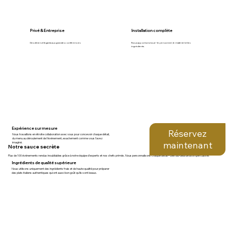
Privé & Entreprise
Installation complète
Des dîners élégants aux grandes conférences
Nous apportons tout – le personnel, le matériel et les
ingrédients.
Expérience sur mesure
Réservez
Nous travaillons en étroite collaboration avec vous pour concevoir chaque détail,
du menu au déroulement de l'événement, exactement comme vous l’avez
maintenant
imaginé.
Notre sauce secrète
Plus de 100 événements rendus inoubliables grâce à notre équipe d’experts et nos chefs primés. Nous personnalisons chaque détail – bien au-delà de la simple cuisine.
Ingrédients de qualité supérieure
Nous utilisons uniquement des ingrédients frais et de haute qualité pour préparer
des plats italiens authentiques qui ont aussi bon goût qu’ils sont beaux.