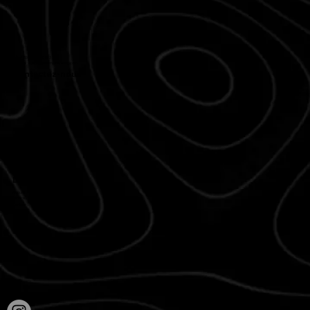
Tél. : +33 768 985 613
Courriel :
events@alkimiacatering.com
Contactez-nous
Lien rapide
Accueil
Service
Contact